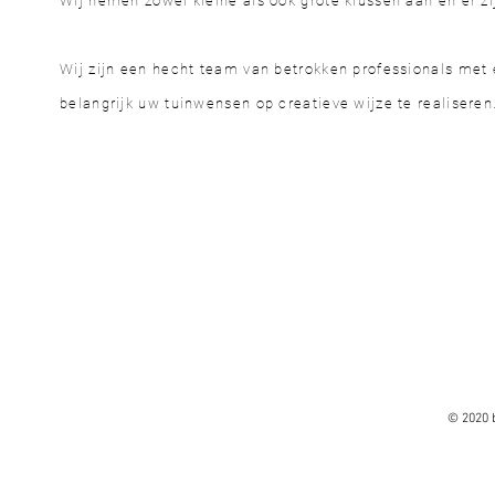
Wij nemen zowel kleine als ook grote klussen aan en er z
Wij zijn een hecht team van betrokken professionals met
belangrijk uw tuinwensen op creatieve wijze te realiseren
© 2020 b