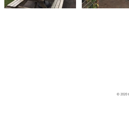
© 2020 b