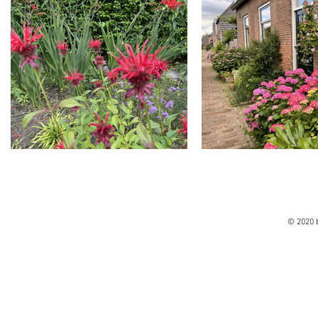
© 2020 b