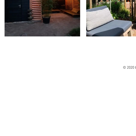
© 2020 b